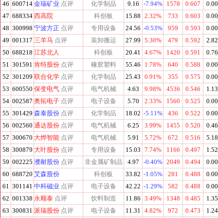
46
600714
金瑞矿业
点评
化学制品
9.16
-7.94%
1578
0.607
0.0
47
688334
西高院
科创板
15.88
2.32%
733
0.603
0.0
48
300998
宁波方正
点评
专用设备
24.56
-0.53%
959
0.593
0.0
49
001317
三羊马
点评
装卸搬运
27.99
5.30%
479
0.592
2.8
50
688218
江苏北人
科创板
20.41
4.67%
1420
0.591
0.7
51
301591
肯特股份
点评
橡胶塑料
55.46
1.78%
640
0.588
0.0
52
301209
联合化学
点评
化学制品
25.43
0.91%
355
0.575
0.0
53
600550
保变电气
点评
电气机械
4.63
9.98%
4536
0.546
1.1
54
002587
奥拓电子
点评
电子设备
5.70
2.33%
1560
0.525
0.0
55
301429
森泰股份
点评
化学制品
18.02
-5.11%
436
0.522
0.0
56
002560
通达股份
点评
电气机械
6.25
3.99%
1455
0.520
0.4
57
300670
大烨智能
点评
电气机械
5.91
5.72%
672
0.516
5.1
58
300879
大叶股份
点评
专用设备
15.03
7.74%
1166
0.497
1.5
59
002225
濮耐股份
点评
非金属矿制品
4.97
-0.40%
2049
0.494
0.0
60
688720
艾森股份
科创板
33.82
-1.05%
281
0.488
0.0
61
301141
中科磁业
点评
电子设备
42.22
-1.29%
582
0.488
0.0
62
001338
永顺泰
点评
饮料制造
11.86
3.49%
1348
0.485
1.3
63
300831
派瑞股份
点评
电子设备
11.31
4.82%
972
0.473
1.2