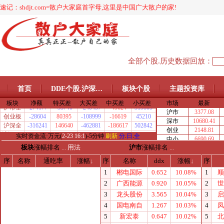
速记：shdjt.com=散户大家庭首字母,这里是中国广大散户的家!
全部个股.历史数据回放：
首页
DDE个股.沪深…
板块个股
主题投资库
板块
涨幅排名
...
用法
沪市
涨幅排名
...
序
名称
通吃率
涨幅
↓
序
名称
ddx
涨幅
↓
序
1
郴电国际
0.652
10.08%
1
顺
2
广西能源
0.920
10.05%
2
世
3
龙头股份
3.565
10.04%
3
启
4
国电南自
1.267
10.03%
4
凤
5
新宏泰
0.647
10.02%
5
北