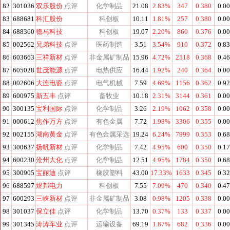
82
301036
双乐股份
点评
化学制品
21.08
2.83%
347
0.380
0.0
83
688681
科汇股份
科创板
10.11
1.81%
257
0.380
0.0
84
688360
德马科技
科创板
19.07
2.20%
860
0.376
0.0
85
002562
兄弟科技
点评
医药制造
3.51
3.54%
910
0.372
0.8
86
603663
三祥新材
点评
非金属矿制品
15.96
4.72%
2518
0.368
0.4
87
605028
世茂能源
点评
电热供应
16.44
1.92%
240
0.364
0.0
88
002606
大连电瓷
点评
电气机械
7.59
4.69%
1156
0.362
0.9
89
600975
新五丰
点评
畜牧业
10.18
2.31%
3144
0.361
0.0
90
300135
宝利国际
点评
化学制品
3.26
2.19%
1062
0.358
0.0
91
000612
焦作万方
点评
有色金属
7.72
1.98%
3306
0.355
0.0
92
002155
湖南黄金
点评
有色金属采选
19.24
6.24%
7999
0.353
0.6
93
300637
扬帆新材
点评
化学制品
7.42
4.95%
600
0.350
0.1
94
600230
沧州大化
点评
化学制品
12.51
4.95%
1784
0.350
0.6
95
300905
宝丽迪
点评
橡胶塑料
43.00
17.33%
1633
0.345
0.3
96
688597
煜邦电力
科创板
7.55
7.09%
470
0.340
0.4
97
600293
三峡新材
点评
非金属矿制品
3.08
0.98%
1205
0.338
0.0
98
301037
保立佳
点评
化学制品
13.70
0.37%
133
0.337
0.0
99
301345
涛涛车业
点评
运输设备
69.19
1.87%
682
0.336
0.0