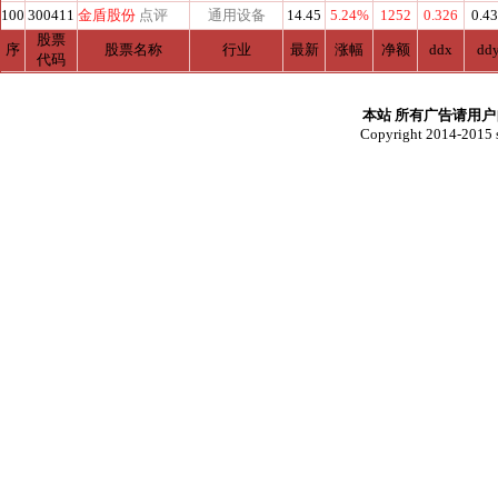
100
300411
金盾股份
点评
通用设备
14.45
5.24%
1252
0.326
0.4
股票
序
股票名称
行业
最新
涨幅
净额
ddx
dd
代码
本站 所有广告请用
Copyright 2014-2015 s