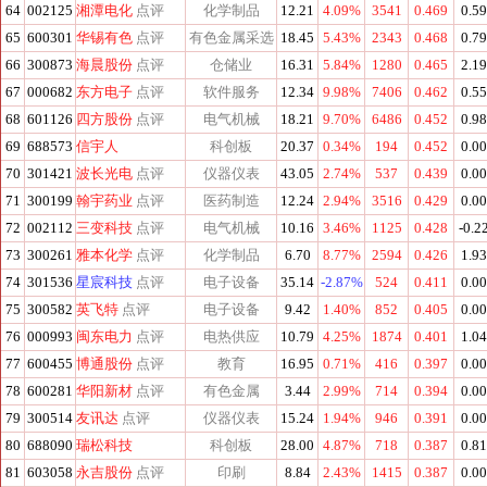
64
002125
湘潭电化
点评
化学制品
12.21
4.09%
3541
0.469
0.5
65
600301
华锡有色
点评
有色金属采选
18.45
5.43%
2343
0.468
0.7
66
300873
海晨股份
点评
仓储业
16.31
5.84%
1280
0.465
2.1
67
000682
东方电子
点评
软件服务
12.34
9.98%
7406
0.462
0.5
68
601126
四方股份
点评
电气机械
18.21
9.70%
6486
0.452
0.9
69
688573
信宇人
科创板
20.37
0.34%
194
0.452
0.0
70
301421
波长光电
点评
仪器仪表
43.05
2.74%
537
0.439
0.0
71
300199
翰宇药业
点评
医药制造
12.24
2.94%
3516
0.429
0.0
72
002112
三变科技
点评
电气机械
10.16
3.46%
1125
0.428
-0.2
73
300261
雅本化学
点评
化学制品
6.70
8.77%
2594
0.426
1.9
74
301536
星宸科技
点评
电子设备
35.14
-2.87%
524
0.411
0.0
75
300582
英飞特
点评
电子设备
9.42
1.40%
852
0.405
0.0
76
000993
闽东电力
点评
电热供应
10.79
4.25%
1874
0.401
1.0
77
600455
博通股份
点评
教育
16.95
0.71%
416
0.397
0.0
78
600281
华阳新材
点评
有色金属
3.44
2.99%
714
0.394
0.0
79
300514
友讯达
点评
仪器仪表
15.24
1.94%
946
0.391
0.0
80
688090
瑞松科技
科创板
28.00
4.87%
718
0.387
0.8
81
603058
永吉股份
点评
印刷
8.84
2.43%
1415
0.387
0.0