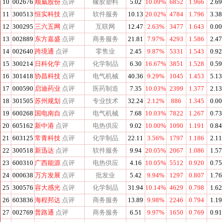
10
002676
顺威股份
点评
橡胶塑料
5.02
10.09%
6852
1.966
2.6
11
300513
恒实科技
点评
软件服务
10.13
20.02%
4784
1.796
3.3
12
300295
三六五网
点评
互联网
12.47
2.63%
3477
1.643
0.0
13
002889
东方嘉盛
点评
商务服务
21.81
7.97%
4293
1.586
2.4
14
002640
跨境通
点评
零售业
2.45
9.87%
5331
1.543
0.9
15
300214
日科化学
点评
化学制品
6.30
16.67%
3851
1.528
0.5
16
301418
协昌科技
点评
电气机械
40.36
9.29%
1045
1.453
5.1
17
000590
启迪药业
点评
医药制造
7.35
10.03%
2399
1.377
2.1
18
301505
苏州规划
点评
专业技术
32.24
2.12%
886
1.345
0.0
19
600268
国电南自
点评
电气机械
7.68
10.03%
7822
1.267
0.7
20
605162
新中港
点评
电热供应
9.02
10.00%
1090
1.191
0.8
21
603125
常青科技
点评
化学制品
22.11
3.56%
1797
1.186
2.1
22
300518
新迅达
点评
软件服务
9.94
20.05%
2067
1.086
1.5
23
600310
广西能源
点评
电热供应
4.16
10.05%
5512
0.920
0.7
24
000638
万方发展
点评
批发业
5.42
9.94%
1297
0.807
1.7
25
300576
容大感光
点评
化学制品
31.94
10.14%
4629
0.798
1.6
26
603836
海程邦达
点评
商务服务
13.89
9.98%
2246
0.794
1.1
27
002769
普路通
点评
商务服务
6.51
9.97%
1650
0.769
0.9