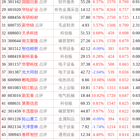
28
301162
国能日新
点评
软件服务
55.28
8.37%
2576
0.769
0.9
29
601020
华钰矿业
点评
有色金属采选
14.12
9.97%
8264
0.757
0.9
30
688456
有研粉材
科创板
37.80
9.79%
2750
0.725
1.1
31
600735
新华锦
点评
毛皮鞋类
4.93
5.57%
1506
0.700
2.3
32
688603
天承科技
科创板
51.53
0.88%
459
0.698
0.0
33
300644
南京聚隆
点评
橡胶塑料
27.26
4.13%
1558
0.679
2.6
34
301512
智信精密
点评
专用设备
42.12
-0.09%
381
0.679
0.0
35
688419
耐科装备
科创板
29.15
0.28%
424
0.675
0.0
36
301157
华塑科技
点评
电子设备
37.38
4.85%
508
0.663
3.3
37
301387
光大同创
点评
电子设备
42.72
-2.04%
539
0.656
0.0
38
600969
郴电国际
点评
电热供应
6.66
10.08%
1608
0.652
0.6
39
601083
锦江航运
点评
水上运输
10.81
3.74%
1313
0.648
1.4
40
603016
新宏泰
点评
电气机械
18.44
10.02%
1720
0.647
0.6
41
688631
莱斯信息
科创板
69.35
0.81%
1547
0.625
0.0
42
301459
丰茂股份
点评
橡胶塑料
44.87
0.97%
532
0.622
0.0
43
001226
拓山重工
点评
金属制品
33.98
-0.09%
394
0.622
0.0
44
002134
天津普林
点评
电子设备
7.92
-1.74%
1214
0.621
0.0
45
300943
春晖智控
点评
通用设备
12.34
4.40%
925
0.614
2.6