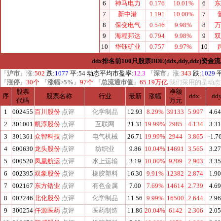
6
神马电力
0.176
10.01%
6
东
7
新中港
1.191
10.00%
7
8
保变电气
0.546
9.98%
8
万
9
海程邦达
0.794
9.98%
9
双
10
华钰矿业
0.757
9.97%
10
ddx排名前100只股票DDE(ddx,ddy,ddz)资金流
『
沪市
』涨:
502
跌:
1077
平:
54
动态平均市盈率:
12.3
『
深市
』涨:
343
跌:
1029
平
『
涨停
』
30个
『
涨幅>5%
』
97个
『
总流通市值
』
65.19万亿
我们采用的是动态
股票
净额
序
股票名称
行业
最新
涨幅
ddx
↓
dd
代码
万元
1
002455
百川股份
点评
化学制品
12.93
8.29%
39133
5.997
4.6
2
301001
凯淳股份
点评
互联网
21.31
19.99%
2985
4.134
3.3
3
301361
众智科技
点评
电气机械
26.71
19.99%
2944
3.865
-1.7
4
600630
龙头股份
点评
纺织业
9.86
10.04%
14691
3.565
3.2
5
000520
凤凰航运
点评
水上运输
3.19
10.00%
9209
2.903
3.3
6
002395
双象股份
点评
橡胶塑料
16.30
9.91%
12382
2.874
1.9
7
002167
东方锆业
点评
有色金属
7.00
7.69%
14614
2.739
4.6
8
002246
北化股份
点评
化学制品
11.56
9.99%
16500
2.644
2.9
9
300254
仟源医药
点评
医药制造
11.86
20.04%
6142
2.306
2.0