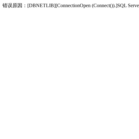
错误原因：[DBNETLIB][ConnectionOpen (Connect(