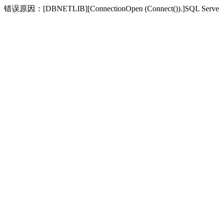
错误原因：[DBNETLIB][ConnectionOpen (Connect(